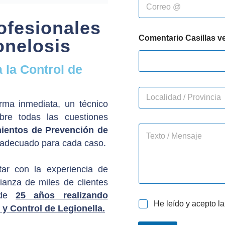
C
e
o
*
r
ofesionales
r
Comentario Casillas ve
e
onelosis
o
e
 la Control de
l
e
c
L
t
o
ma inmediata, un técnico
r
c
ó
bre todas las cuestiones
a
n
C
l
mientos de Prevención de
i
o
i
s adecuado para cada caso.
c
m
d
o
e
a
*
n
d
tar con la experiencia de
t
/
fianza de miles de clientes
a
P
r
 de
25 años realizando
r
C
He leído y acepto l
i
o
 y Control de Legionella.
a
o
v
s
o
i