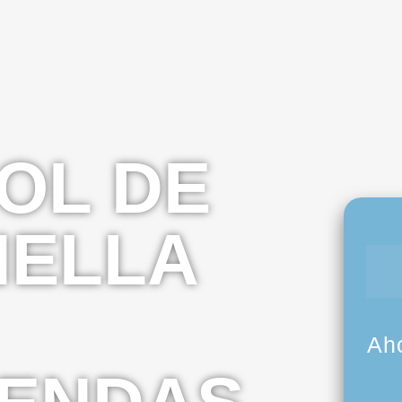
OL DE
NELLA
Ah