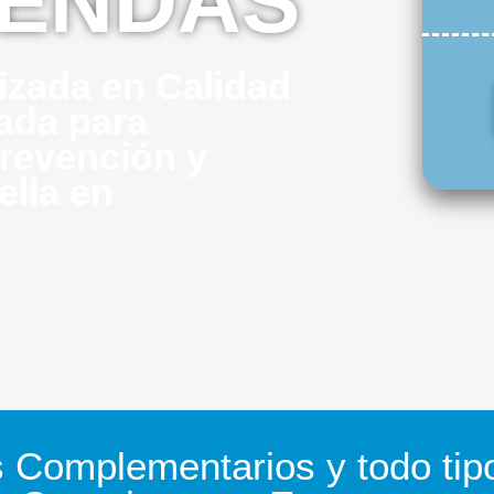
ENDAS
izada en Calidad
cada para
revención y
ella en
s Complementarios y todo ti