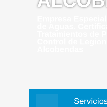
ALCOB
Empresa Especial
de Aguas. Certifi
Tratamientos de P
Control de Legion
Alcobendas
Servicio