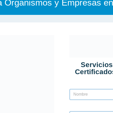
a Organismos y Empresas en
Servicios
Certificad
N
o
m
Nombre
b
r